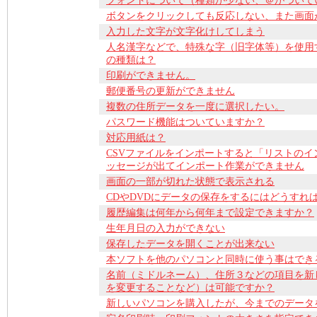
フォントについて（種類が少ない、＠がついて
ボタンをクリックしても反応しない、また画面
入力した文字が文字化けしてしまう
人名漢字などで、特殊な字（旧字体等）を使用
の種類は？
印刷ができません。
郵便番号の更新ができません
複数の住所データを一度に選択したい。
パスワード機能はついていますか？
対応用紙は？
CSVファイルをインポートすると「リストの
ッセージが出てインポート作業ができません
画面の一部が切れた状態で表示される
CDやDVDにデータの保存をするにはどうすれ
履歴編集は何年から何年まで設定できますか？
生年月日の入力ができない
保存したデータを開くことが出来ない
本ソフトを他のパソコンと同時に使う事はでき
名前（ミドルネーム）、住所３などの項目を新
を変更することなど）は可能ですか？
新しいパソコンを購入したが、今までのデータ