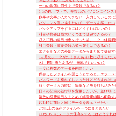
64ビット版OSに対応してますか？
一つの帳簿に何件まで登録できるの？
1つのPCソフトで、複数台のパソコンにインス
数字や文字が入力できない 入力しているのに
パソコンを買い換えたので、データを移したい
バックアップをするにはどうすればいいの？
科目や摘要は最大いくつまで登録できるの？
収入項目の科目指定を行った後、コクヨ経費明
科目登録・摘要登録の並べ替えはできるの？
エクセルなどの外部データからまとめて登録す
1ヶ月のデータがたくさんあり1枚に収まらな
A4、B5用紙とあるが、無地でもいいの？
一度に複数のデータを削除したい
保存したファイルを開こうとすると、エラーメ
パスワードを忘れてしまったけどどうすればい
取引データ入力時に、簡単なメモを打ち込みた
日々の記録の並び順を変更したいが、並び順は
複数の経費科目をまとめて経費明細帳へ印刷す
起動時に前回と同じデータを表示させたい
2つ以上の保存ファイルを一つにまとめたい
CDやDVDにデータの保存をするにはどうすれ