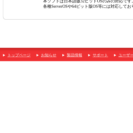
本ソフトは日本語版32ビットOSのみの対応です
各種ServerOSや64ビット版OS等には対応して
トップページ
お知らせ
製品情報
サポート
ユーザ