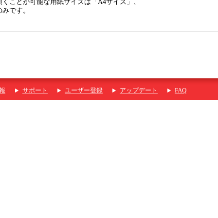
頂くことが可能な用紙サイズは「A4サイズ」、
のみです。
報
サポート
ユーザー登録
アップデート
FAQ