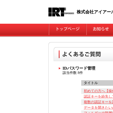
株式会社アイアー
IDパスワード管理
該当件数 8件
タイトル
初めての方へ【操
認証キーを紛失し
複数の認証キーを
データを開きたい