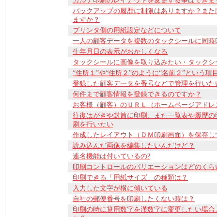
カルテ印刷のレイアウトを変更する事はできま
バックアップの履歴に制限はありますか？また
ますか？
プリンタ側の用紙設定などについて
一人の顧客データを複数のタックシールに同時
生年月日の表示がおかしくなる
タックシールに画像を取り込みたい・タックシ
“住所１”や“住所２”のように“名前２”という
登録した顧客データを番号などで管理を行いた
何件まで顧客情報を登録できるのですか？
お客様（顧客）のＵＲＬ（ホームページアドレ
往復はがきや封筒に印刷、また一覧表や履歴の
刷を行いたい
作成したレイアウト（ＤＭ印刷画面）を保存し
読み込んだ画像を編集したいんだけど？
連名機能は付いているの?
印刷コントロールのバリエーションはどのくら
印刷できる「用紙サイズ」の種類は？
入力した文字が横に傾いている
自社の郵便番号を印刷したくない時は？
印刷の時に算用数字を漢数字に変更したい場合